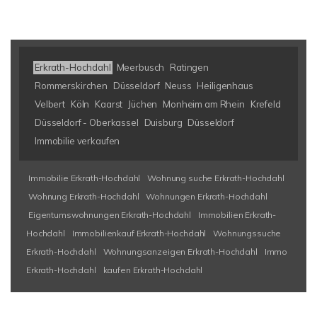
Erkrath-Hochdahl
Meerbusch
Ratingen
Rommerskirchen
Düsseldorf
Neuss
Heiligenhaus
Velbert
Köln
Kaarst
Jüchen
Monheim am Rhein
Krefeld
Düsseldorf - Oberkassel
Duisburg
Düsseldorf
Immobilie verkaufen
Immobilie Erkrath-Hochdahl
Wohnung suche Erkrath-Hochdahl
Wohnung Erkrath-Hochdahl
Wohnungen Erkrath-Hochdahl
Eigentumswohnungen Erkrath-Hochdahl
Immobilien Erkrath-
Hochdahl
Immobilienkauf Erkrath-Hochdahl
Wohnungssuche
Erkrath-Hochdahl
Wohnungsanzeigen Erkrath-Hochdahl
Immo
Erkrath-Hochdahl
kaufen Erkrath-Hochdahl