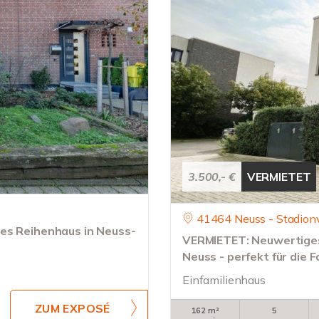
3.500,- €
VERMIETET
41464 Neuss - Stadionv
es Reihenhaus in Neuss-
VERMIETET: Neuwertiges,
Neuss - perfekt für die F
Einfamilienhaus
ZUM EXPOSÉ
162 m²
5