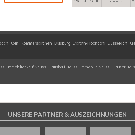
WOHNFLÄCHE
ZIMMER
O
bach
Köln
Rommerskirchen
Duisburg
Erkrath-Hochdahl
Düsseldorf
Kr
uss
Immobilienkauf Neuss
Hauskauf Neuss
Immobilie Neuss
Häuser Neu
UNSERE PARTNER & AUSZEICHNUNGEN