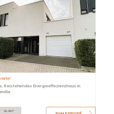
iertel
 freistehendes Energieeffezienzhaus in
amilie
GL-667
ZUM EXPOSÉ