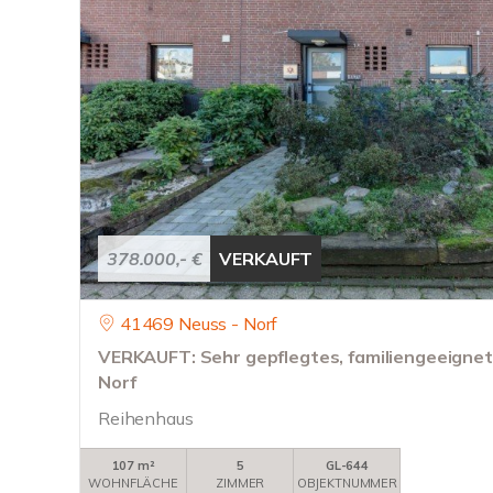
378.000,- €
VERKAUFT
41469 Neuss - Norf
VERKAUFT: Sehr gepflegtes, familiengeeignet
Norf
Reihenhaus
107 m²
5
GL-644
WOHNFLÄCHE
ZIMMER
OBJEKTNUMMER