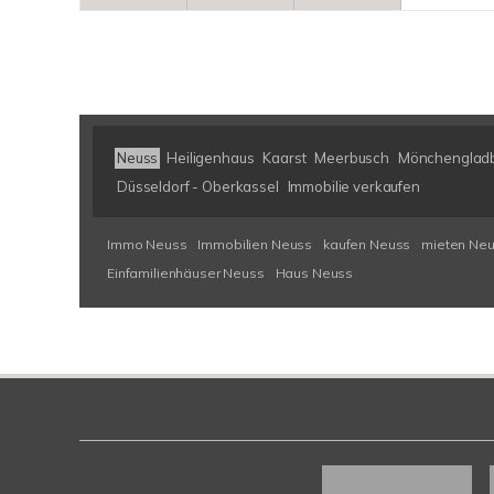
Neuss
Heiligenhaus
Kaarst
Meerbusch
Mönchenglad
Düsseldorf - Oberkassel
Immobilie verkaufen
Immo Neuss
Immobilien Neuss
kaufen Neuss
mieten Ne
Einfamilienhäuser Neuss
Haus Neuss