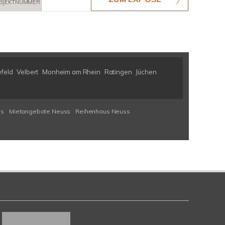
BJEKTNUMMER
efeld
Velbert
Monheim am Rhein
Ratingen
Jüchen
ss
Mietangebote Neuss
Reihenhaus Neuss