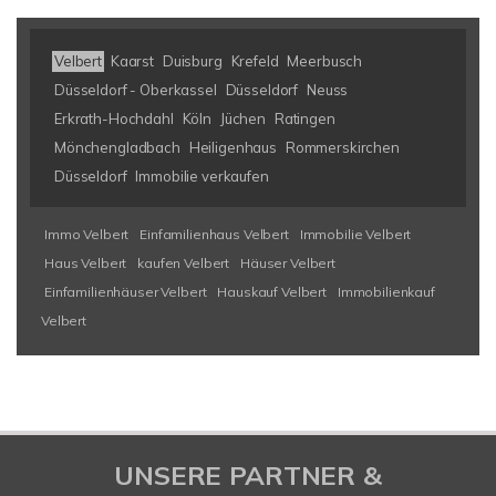
Velbert
Kaarst
Duisburg
Krefeld
Meerbusch
Düsseldorf - Oberkassel
Düsseldorf
Neuss
Erkrath-Hochdahl
Köln
Jüchen
Ratingen
Mönchengladbach
Heiligenhaus
Rommerskirchen
Düsseldorf
Immobilie verkaufen
Immo Velbert
Einfamilienhaus Velbert
Immobilie Velbert
Haus Velbert
kaufen Velbert
Häuser Velbert
Einfamilienhäuser Velbert
Hauskauf Velbert
Immobilienkauf
Velbert
UNSERE PARTNER &