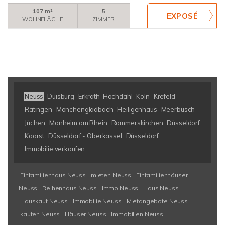
107 m²
5
WOHNFLÄCHE
ZIMMER
Neuss
Duisburg
Erkrath-Hochdahl
Köln
Krefeld
Ratingen
Mönchengladbach
Heiligenhaus
Meerbusch
Jüchen
Monheim am Rhein
Rommerskirchen
Düsseldorf
Kaarst
Düsseldorf - Oberkassel
Düsseldorf
Immobilie verkaufen
Einfamilienhaus Neuss
mieten Neuss
Einfamilienhäuser
Neuss
Reihenhaus Neuss
Immo Neuss
Haus Neuss
Hauskauf Neuss
Immobilie Neuss
Mietangebote Neuss
kaufen Neuss
Häuser Neuss
Immobilien Neuss