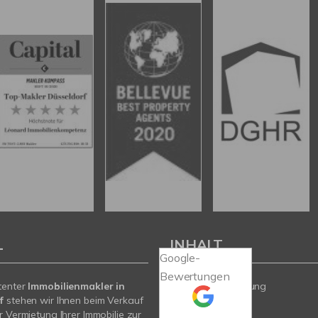
L
INHALT
Google-
Bewertungen
tenter
Immobilienmakler in
Wertermittlung
f
stehen wir Ihnen beim Verkauf
Angebote
r Vermietung Ihrer Immobilie zur
Verkäufer