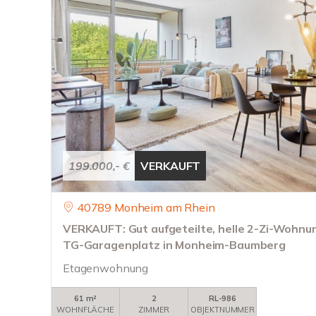
199.000,- €
VERKAUFT
40789 Monheim am Rhein
VERKAUFT: Gut aufgeteilte, helle 2-Zi-Wohnu
TG-Garagenplatz in Monheim-Baumberg
Etagenwohnung
61 m²
2
RL-986
WOHNFLÄCHE
ZIMMER
OBJEKTNUMMER