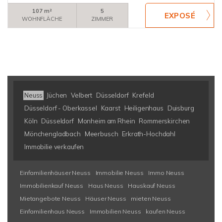
107 m²
5
WOHNFLÄCHE
ZIMMER
Neuss
Jüchen
Velbert
Düsseldorf
Krefeld
Düsseldorf - Oberkassel
Kaarst
Heiligenhaus
Duisburg
Köln
Düsseldorf
Monheim am Rhein
Rommerskirchen
Mönchengladbach
Meerbusch
Erkrath-Hochdahl
Immobilie verkaufen
Einfamilienhäuser Neuss
Immobilie Neuss
Immo Neuss
Immobilienkauf Neuss
Haus Neuss
Hauskauf Neuss
Mietangebote Neuss
Häuser Neuss
mieten Neuss
Einfamilienhaus Neuss
Immobilien Neuss
kaufen Neuss