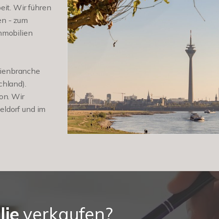
eit. Wir führen
en - zum
mmobilien
ilienbranche
chland).
on. Wir
eldorf und im
lie
verkaufen?