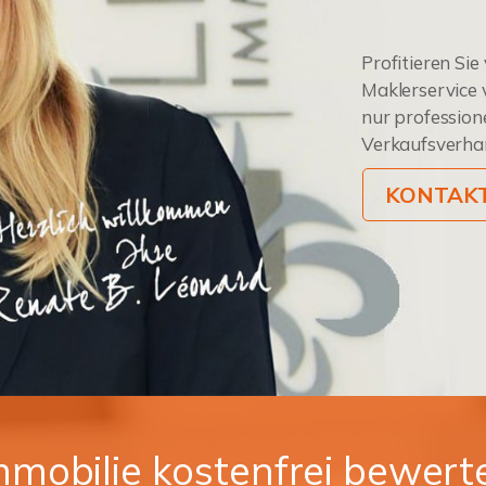
Profitieren Si
Maklerservice 
nur profession
Verkaufsverh
KONTAKT
mmobilie kostenfrei bewert