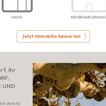
HAUS
MEHRFAMILIENHA
Jetzt Immobilie bewerten
f, Ihr
RF,
N UND
rf steht für