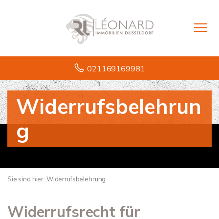
021169169981
Widerrufsbelehrun
g
Sie sind hier:
Widerrufsbelehrung
Widerrufsrecht für