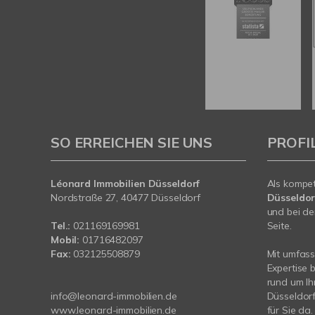
SO ERREICHEN SIE UNS
PROFI
Léonard Immobilien Düsseldorf
Als kompe
Nordstraße 27, 40477 Düsseldorf
Düsseldor
und bei de
Tel.:
021169169981
Seite.
Mobil:
01716482097
Fax:
032125508879
Mit umfas
Expertise 
rund um Ih
info@leonard-immobilien.de
Düsseldorf
www.leonard-immobilien.de
für Sie da.