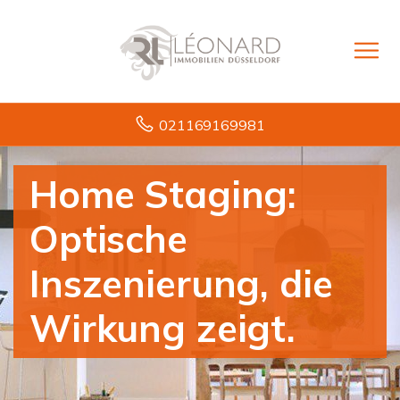
021169169981
Home Staging:
Optische
Inszenierung, die
Wirkung zeigt.