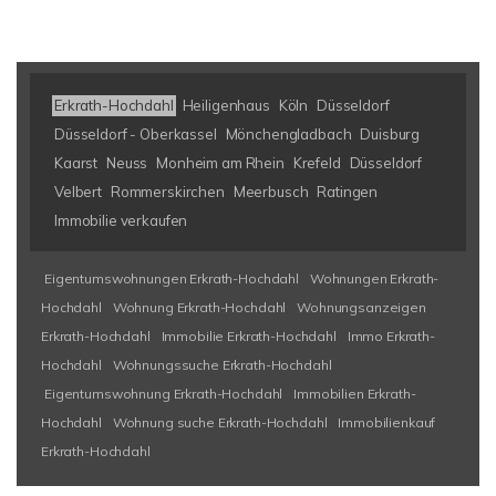
Erkrath-Hochdahl
Heiligenhaus
Köln
Düsseldorf
Düsseldorf - Oberkassel
Mönchengladbach
Duisburg
Kaarst
Neuss
Monheim am Rhein
Krefeld
Düsseldorf
Velbert
Rommerskirchen
Meerbusch
Ratingen
Immobilie verkaufen
Eigentumswohnungen Erkrath-Hochdahl
Wohnungen Erkrath-
Hochdahl
Wohnung Erkrath-Hochdahl
Wohnungsanzeigen
Erkrath-Hochdahl
Immobilie Erkrath-Hochdahl
Immo Erkrath-
Hochdahl
Wohnungssuche Erkrath-Hochdahl
Eigentumswohnung Erkrath-Hochdahl
Immobilien Erkrath-
Hochdahl
Wohnung suche Erkrath-Hochdahl
Immobilienkauf
Erkrath-Hochdahl