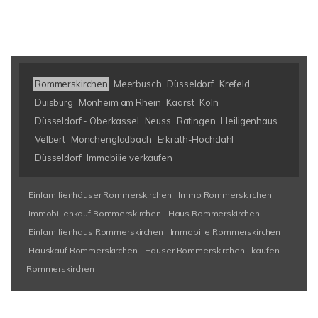
Rommerskirchen
Meerbusch
Düsseldorf
Krefeld
Duisburg
Monheim am Rhein
Kaarst
Köln
Düsseldorf - Oberkassel
Neuss
Ratingen
Heiligenhaus
Velbert
Mönchengladbach
Erkrath-Hochdahl
Düsseldorf
Immobilie verkaufen
Einfamilienhäuser Rommerskirchen
Immo Rommerskirchen
Immobilienkauf Rommerskirchen
Haus Rommerskirchen
Einfamilienhaus Rommerskirchen
Immobilie Rommerskirchen
Hauskauf Rommerskirchen
Häuser Rommerskirchen
kaufen
Rommerskirchen