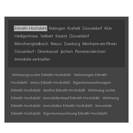
Erkrath-Hochdahl
Ratingen
Krefeld
Düsseldorf
Köln
Heiligenhaus
Velbert
Kaarst
Düsseldorf
Mönchengladbach
Neuss
Duisburg
Monheim am Rhein
Düsseldorf - Oberkassel
Jüchen
Rommerskirchen
Immobilie verkaufen
Wohnungssuche Erkrath-Hochdahl
Wohnungen Erkrath-
Hochdahl
Immo Erkrath-Hochdahl
Eigentumswohnungen
Erkrath-Hochdahl
kaufen Erkrath-Hochdahl
Wohnung suche
Erkrath-Hochdahl
Immobilienkauf Erkrath-Hochdahl
Wohnung
Erkrath-Hochdahl
Immobilien Erkrath-Hochdahl
Immobilie
Erkrath-Hochdahl
Eigentumswohnung Erkrath-Hochdahl