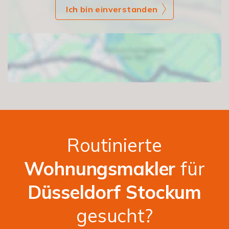
Ich bin einverstanden
Routinierte
Wohnungsmakler
für
Düsseldorf Stockum
gesucht?