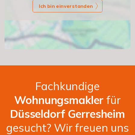
Ich bin einverstanden
Fachkundige
Wohnungsmakler
für
Düsseldorf Gerresheim
gesucht? Wir freuen uns