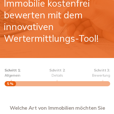
Immobilie kostenfrei
bewerten mit dem
innovativen
Wertermittlungs-Tool!
Schritt 1:
Schritt 2:
Schritt 3:
Allgemein
Details
Bewertung
5 %
S
A
Welche Art von Immobilien möchten Sie