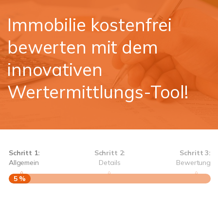
Immobilie kostenfrei
bewerten mit dem
innovativen
Wertermittlungs-Tool!
Schritt 1:
Schritt 2:
Schritt 3:
Allgemein
Details
Bewertung
5 %
S