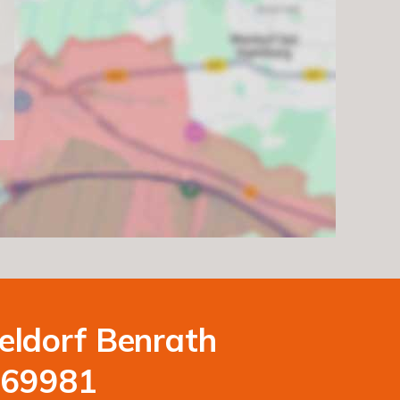
eldorf Benrath
169981