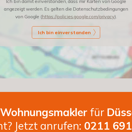
Ich bin damit einverstanden, dass mir Karten von Google
angezeigt werden. Es gelten die Datenschutzbedingungen
von Google (
https://policies.google.com/privacy
).
Ich bin einverstanden
e
Wohnungsmakler
für
Düss
t? Jetzt anrufen:
0211 69