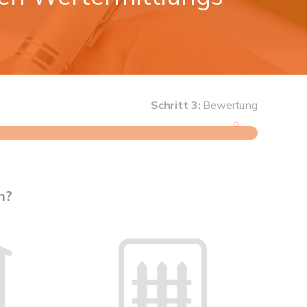
Schritt 3:
Bewertung
Schritt 1
n?
Wie groß