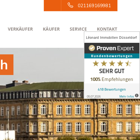
021169169981
VERKÄUFER
KÄUFER
SERVICE
KONTAKT
th