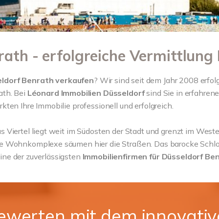
ath - erfolgreiche Vermittlung 
ldorf Benrath verkaufen
? Wir sind seit dem Jahr 2008 erfol
th. Bei
Léonard Immobilien Düsseldorf
sind Sie in erfahre
ten Ihre Immobilie professionell und erfolgreich.
s Viertel liegt weit im Südosten der Stadt und grenzt im Weste
ie Wohnkomplexe säumen hier die Straßen. Das barocke Schlo
 eine der zuverlässigsten
Immobilienfirmen für Düsseldorf Be
bewerten mit dem innovati