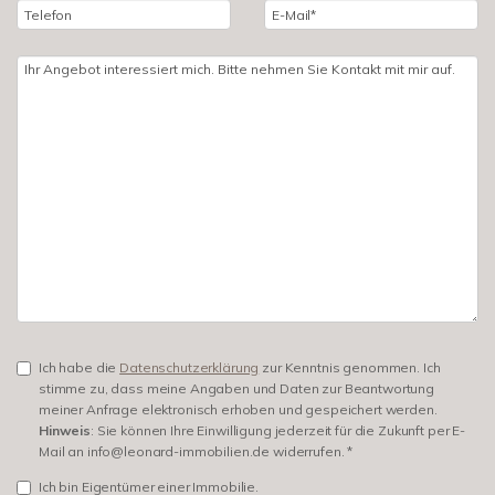
Ich habe die
Datenschutzerklärung
zur Kenntnis genommen. Ich
stimme zu, dass meine Angaben und Daten zur Beantwortung
meiner Anfrage elektronisch erhoben und gespeichert werden.
Hinweis
: Sie können Ihre Einwilligung jederzeit für die Zukunft per E-
Mail an info@leonard-immobilien.de widerrufen. *
Ich bin Eigentümer einer Immobilie.