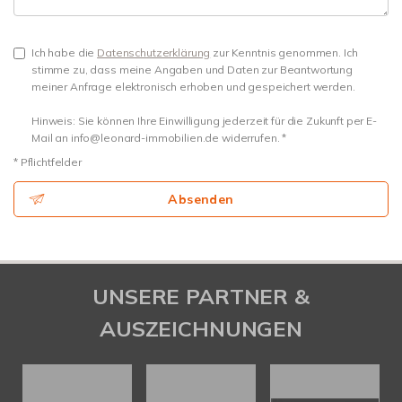
Ich habe die
Datenschutzerklärung
zur Kenntnis genommen. Ich
stimme zu, dass meine Angaben und Daten zur Beantwortung
meiner Anfrage elektronisch erhoben und gespeichert werden.
Hinweis: Sie können Ihre Einwilligung jederzeit für die Zukunft per E-
Mail an info@leonard-immobilien.de widerrufen. *
* Pflichtfelder
Absenden
UNSERE PARTNER &
AUSZEICHNUNGEN