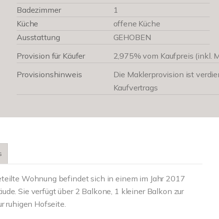
Badezimmer
1
Küche
offene Küche
Ausstattung
GEHOBEN
Provision für Käufer
2,975% vom Kaufpreis (inkl. 
Provisionshinweis
Die Maklerprovision ist verdie
Kaufvertrags
s
eteilte Wohnung befindet sich in einem im Jahr 2017
de. Sie verfügt über 2 Balkone, 1 kleiner Balkon zur
r ruhigen Hofseite.