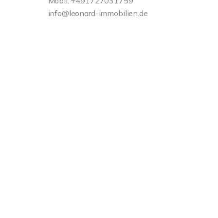
Mobil: +491727031759
info@leonard-immobilien.de