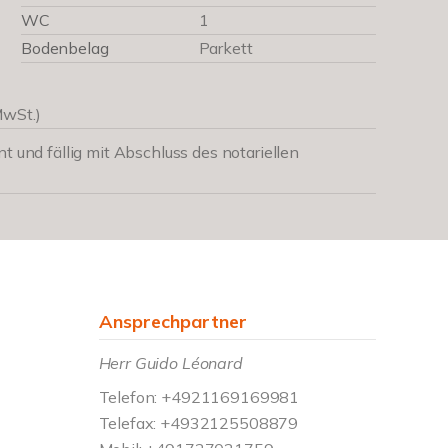
WC
1
Bodenbelag
Parkett
MwSt.)
nt und fällig mit Abschluss des notariellen
Ansprechpartner
Herr Guido Léonard
Telefon: +4921169169981
Telefax: +4932125508879