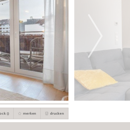
ock (
)
merken
drucken