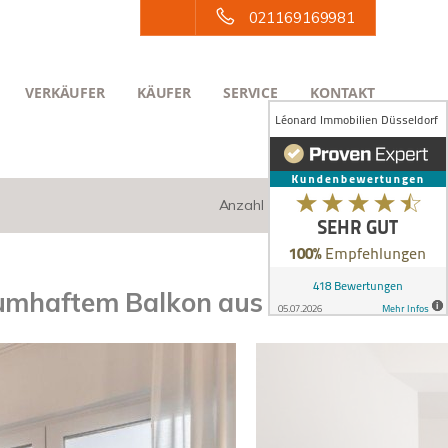
021169169981
VERKÄUFER
KÄUFER
SERVICE
KONTAKT
Anzahl der Objekte:
1 | 1
aumhaftem Balkon aus 2017