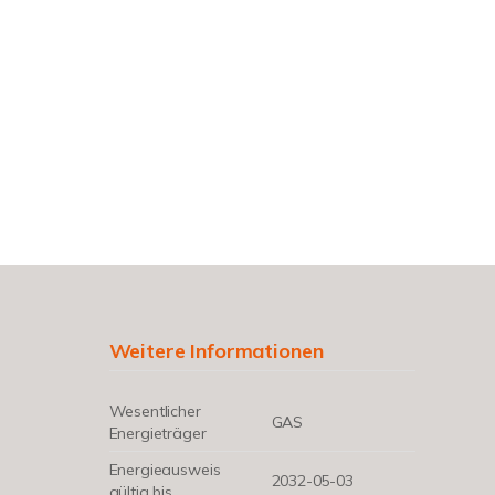
Weitere Informationen
Wesentlicher
GAS
Energieträger
Energieausweis
2032-05-03
gültig bis