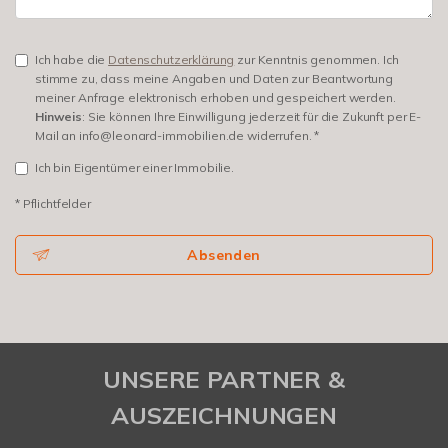
Ich habe die
Datenschutzerklärung
zur Kenntnis genommen. Ich
stimme zu, dass meine Angaben und Daten zur Beantwortung
meiner Anfrage elektronisch erhoben und gespeichert werden.
Hinweis
: Sie können Ihre Einwilligung jederzeit für die Zukunft per E-
Mail an info@leonard-immobilien.de widerrufen. *
Ich bin Eigentümer einer Immobilie.
* Pflichtfelder
Absenden
UNSERE PARTNER &
AUSZEICHNUNGEN