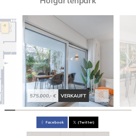
Hofgartenpark
575.000,- €
VERKAUFT
Facebook
(Twitter)