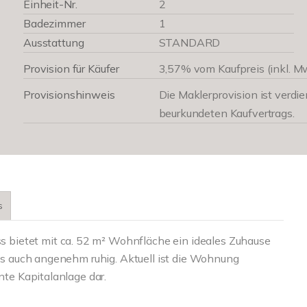
Einheit-Nr.
2
Badezimmer
1
Ausstattung
STANDARD
Provision für Käufer
3,57% vom Kaufpreis (inkl. M
Provisionshinweis
Die Maklerprovision ist verdien
beurkundeten Kaufvertrags.
s
bietet mit ca. 52 m² Wohnfläche ein ideales Zuhause
 als auch angenehm ruhig. Aktuell ist die Wohnung
nte Kapitalanlage dar.