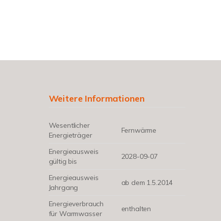
Weitere Informationen
Wesentlicher
Fernwärme
Energieträger
Energieausweis
2028-09-07
gültig bis
Energieausweis
ab dem 1.5.2014
Jahrgang
Energieverbrauch
enthalten
für Warmwasser