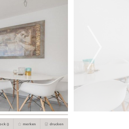
ock (
)
merken
drucken