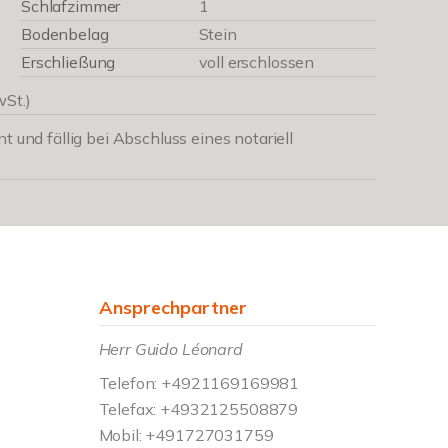
Schlafzimmer
1
Bodenbelag
Stein
Erschließung
voll erschlossen
wSt.)
t und fällig bei Abschluss eines notariell
Ansprechpartner
Herr Guido Léonard
Telefon: +4921169169981
Telefax: +4932125508879
Mobil: +491727031759