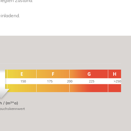
legten Zustand.
einladend.
 / (m²*a)
rauchskennwert