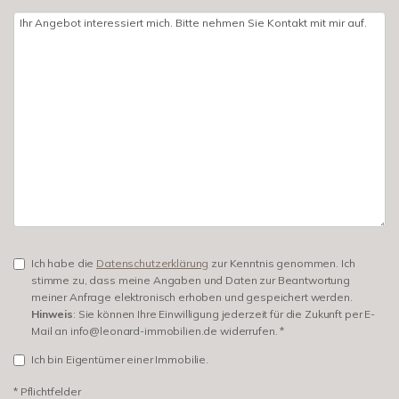
Ich habe die
Datenschutzerklärung
zur Kenntnis genommen. Ich
stimme zu, dass meine Angaben und Daten zur Beantwortung
meiner Anfrage elektronisch erhoben und gespeichert werden.
Hinweis
: Sie können Ihre Einwilligung jederzeit für die Zukunft per E-
Mail an info@leonard-immobilien.de widerrufen. *
Ich bin Eigentümer einer Immobilie.
* Pflichtfelder