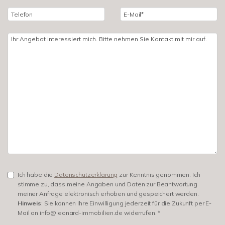
Ich habe die
Datenschutzerklärung
zur Kenntnis genommen. Ich
stimme zu, dass meine Angaben und Daten zur Beantwortung
meiner Anfrage elektronisch erhoben und gespeichert werden.
Hinweis
: Sie können Ihre Einwilligung jederzeit für die Zukunft per E-
Mail an info@leonard-immobilien.de widerrufen. *