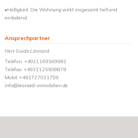
•Helligkeit: Die Wohnung wirkt insgesamt hell und
einladend.
Ansprechpartner
Herr Guido Léonard
Telefon: +4921169169981
Telefax: +4932125508879
Mobil: +491727031759
info@leonard-immobilien.de