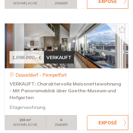
WOHNFLÄCHE
ZIMMER
1.098.000,- €
VERKAUFT
Düsseldorf - Pempelfort
VERKAUFT: Charaktervolle Maisonettewohnung
- Mit Panoramablick über Goethe-Museum und
Hofgarten
Etagenwohnung
200 m²
6
WOHNFLÄCHE
ZIMMER