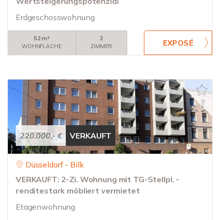
Wertsteigerungspotenzial
Erdgeschosswohnung
52 m²
2
WOHNFLÄCHE
ZIMMER
220.000,- €
VERKAUFT
Düsseldorf - Bilk
VERKAUFT: 2-Zi. Wohnung mit TG-Stellpl. -
renditestark möbliert vermietet
Etagenwohnung