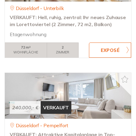
Düsseldorf - Unterbilk
VERKAUFT: Hell, ruhig, zentral: Ihr neues Zuhause
im Lorettoviertel (2 Zimmer, 72 m2, Balkon)
Etagenwohnung
72 m²
2
WOHNFLÄCHE
ZIMMER
240.000,- €
VERKAUFT
Düsseldorf - Pempelfort
VERKAUFT: Attraktive Kapitalanlage in Top-