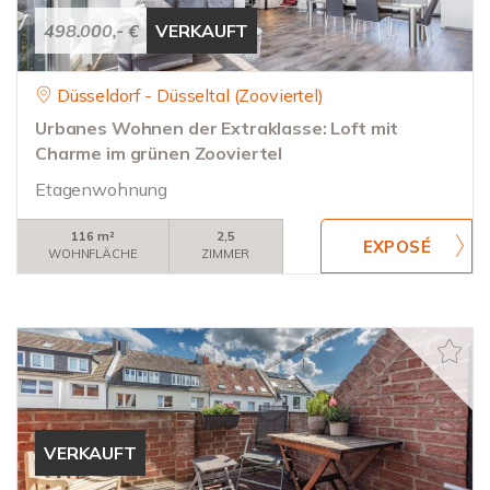
498.000,- €
VERKAUFT
Düsseldorf - Düsseltal (Zooviertel)
Urbanes Wohnen der Extraklasse: Loft mit
Charme im grünen Zooviertel
Etagenwohnung
116 m²
2,5
WOHNFLÄCHE
ZIMMER
VERKAUFT