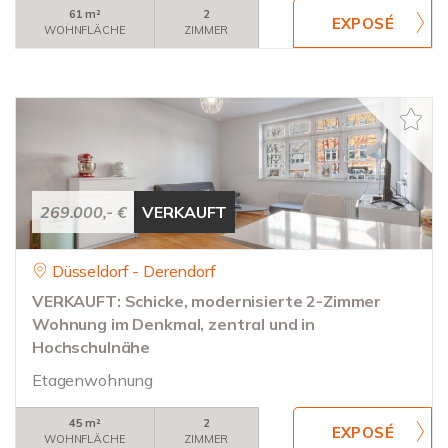
61 m²
2
WOHNFLÄCHE
ZIMMER
269.000,- €
VERKAUFT
Düsseldorf - Derendorf
VERKAUFT: Schicke, modernisierte 2-Zimmer
Wohnung im Denkmal, zentral und in
Hochschulnähe
Etagenwohnung
45 m²
2
WOHNFLÄCHE
ZIMMER