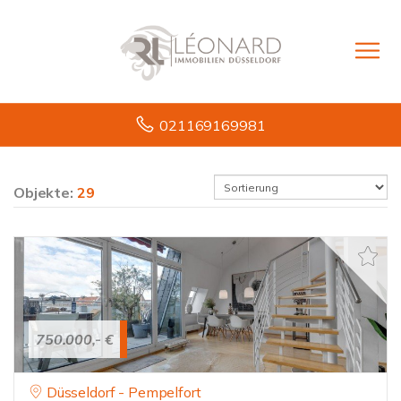
021169169981
Objekte:
29
750.000,- €
Düsseldorf - Pempelfort