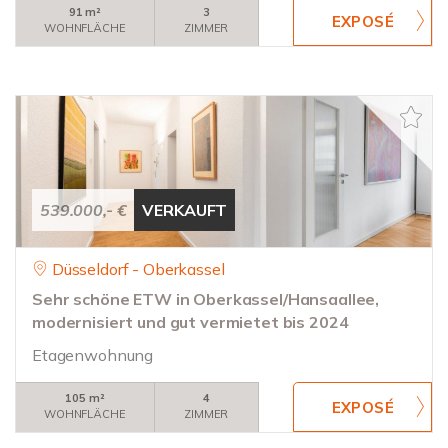
91 m²
3
WOHNFLÄCHE
ZIMMER
539.000,- €
VERKAUFT
Düsseldorf - Oberkassel
Sehr schöne ETW in Oberkassel/Hansaallee,
modernisiert und gut vermietet bis 2024
Etagenwohnung
105 m²
4
WOHNFLÄCHE
ZIMMER