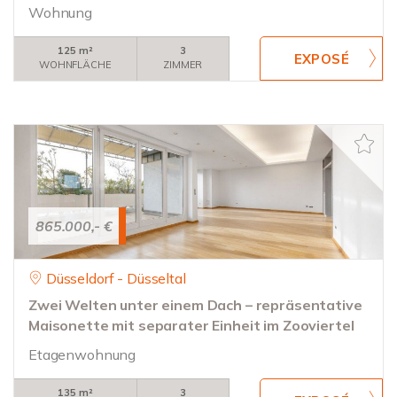
Wohnung
125 m²
3
WOHNFLÄCHE
ZIMMER
865.000,- €
Düsseldorf - Düsseltal
Zwei Welten unter einem Dach – repräsentative
Maisonette mit separater Einheit im Zooviertel
Etagenwohnung
135 m²
3