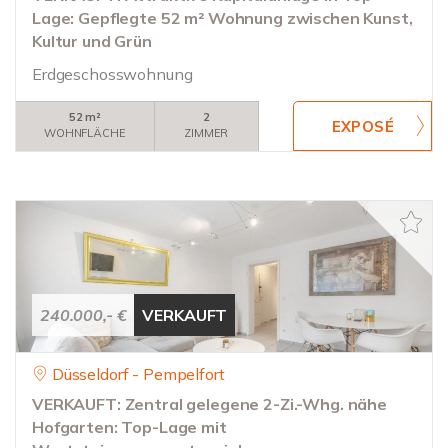
Lage: Gepflegte 52 m² Wohnung zwischen Kunst,
Kultur und Grün
Erdgeschosswohnung
52 m²
2
WOHNFLÄCHE
ZIMMER
240.000,- €
VERKAUFT
Düsseldorf - Pempelfort
VERKAUFT: Zentral gelegene 2-Zi.-Whg. nähe
Hofgarten: Top-Lage mit