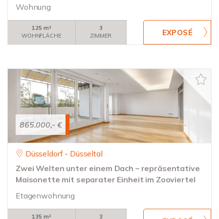
Wohnung
125 m²
3
WOHNFLÄCHE
ZIMMER
865.000,- €
Düsseldorf - Düsseltal
Zwei Welten unter einem Dach – repräsentative
Maisonette mit separater Einheit im Zooviertel
Etagenwohnung
135 m²
3