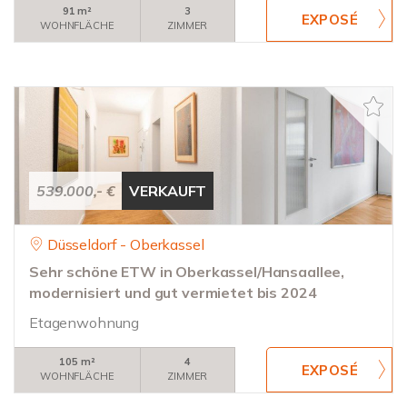
91 m²
3
WOHNFLÄCHE
ZIMMER
539.000,- €
VERKAUFT
Düsseldorf - Oberkassel
Sehr schöne ETW in Oberkassel/Hansaallee,
modernisiert und gut vermietet bis 2024
Etagenwohnung
105 m²
4
WOHNFLÄCHE
ZIMMER