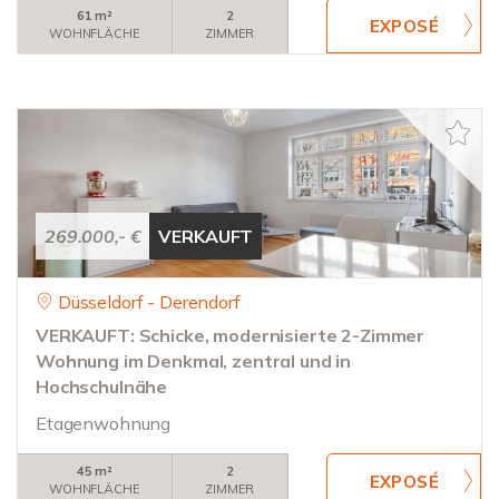
61 m²
2
WOHNFLÄCHE
ZIMMER
269.000,- €
VERKAUFT
Düsseldorf - Derendorf
VERKAUFT: Schicke, modernisierte 2-Zimmer
Wohnung im Denkmal, zentral und in
Hochschulnähe
Etagenwohnung
45 m²
2
WOHNFLÄCHE
ZIMMER