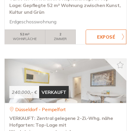
Lage: Gepflegte 52 m² Wohnung zwischen Kunst,
Kultur und Grün
Erdgeschosswohnung
52 m²
2
WOHNFLÄCHE
ZIMMER
240.000,- €
VERKAUFT
Düsseldorf - Pempelfort
VERKAUFT: Zentral gelegene 2-Zi.-Whg. nähe
Hofgarten: Top-Lage mit