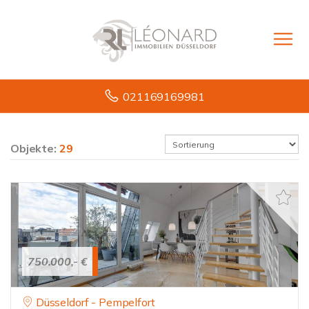
021169169981
Objekte:
29
750.000,- €
Düsseldorf - Pempelfort