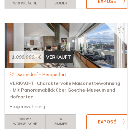
WOHNFLÄCHE
ZIMMER
1.098.000,- €
VERKAUFT
Düsseldorf - Pempelfort
VERKAUFT: Charaktervolle Maisonettewohnung
- Mit Panoramablick über Goethe-Museum und
Hofgarten
Etagenwohnung
200 m²
6
WOHNFLÄCHE
ZIMMER