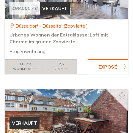
498.000,- €
VERKAUFT
Düsseldorf - Düsseltal (Zooviertel)
Urbanes Wohnen der Extraklasse: Loft mit
Charme im grünen Zooviertel
Etagenwohnung
116 m²
2,5
WOHNFLÄCHE
ZIMMER
VERKAUFT