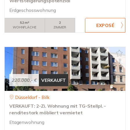
Wertsteigerungspotenzial
Erdgeschosswohnung
52 m²
2
WOHNFLÄCHE
ZIMMER
220.000,- €
VERKAUFT
Düsseldorf - Bilk
VERKAUFT: 2-Zi. Wohnung mit TG-Stellpl. -
renditestark möbliert vermietet
Etagenwohnung