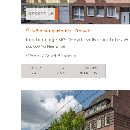
575.000,- €
Mönchengladbach - Rheydt
Kapitalanlage MG-Rheydt: vollvermietetes W
ca. 6,0 % Rendite
Wohn- / Geschäftshaus
393 m²
7
GL-765
FLÄCHE
ZIMMER
OBJEKTNUMMER