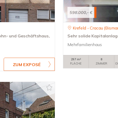
598.000,- €
Krefeld - Cracau (Bismar
ohn- und Geschäftshaus,
Sehr solide Kapitalanlag
Mehrfamilienhaus
297 m²
8
FLÄCHE
ZIMMER
O
ZUM EXPOSÉ