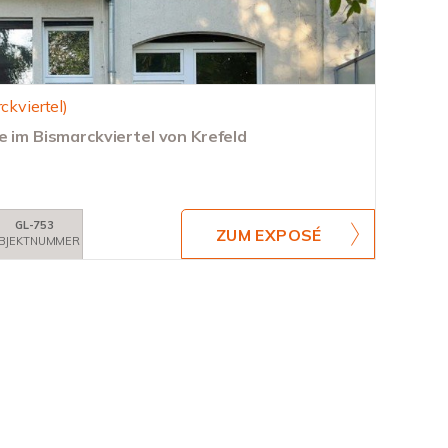
ckviertel)
e im Bismarckviertel von Krefeld
GL-753
ZUM EXPOSÉ
BJEKTNUMMER