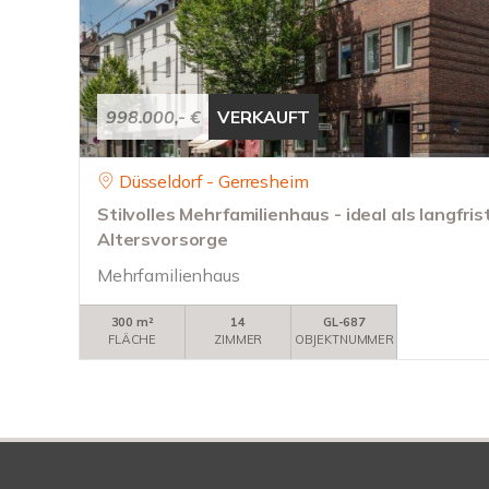
998.000,- €
VERKAUFT
Düsseldorf - Gerresheim
Stilvolles Mehrfamilienhaus - ideal als langfri
Altersvorsorge
Mehrfamilienhaus
300 m²
14
GL-687
FLÄCHE
ZIMMER
OBJEKTNUMMER