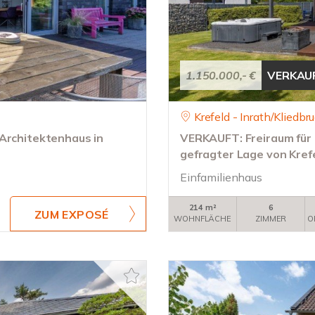
1.150.000,- €
VERKAU
Krefeld - Inrath/Kliedbr
 Architektenhaus in
VERKAUFT: Freiraum für d
gefragter Lage von Kref
Einfamilienhaus
214 m²
6
ZUM EXPOSÉ
WOHNFLÄCHE
ZIMMER
O