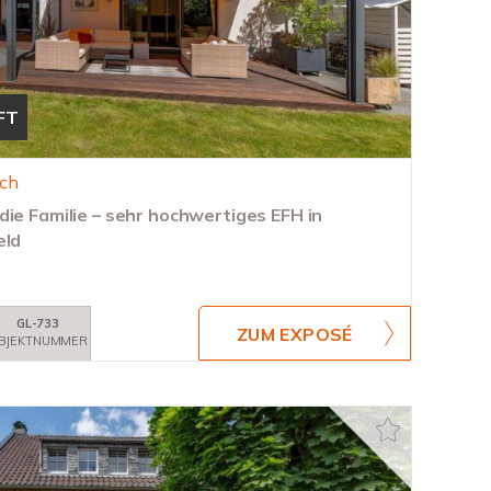
FT
uch
ie Familie – sehr hochwertiges EFH in
eld
GL-733
ZUM EXPOSÉ
BJEKTNUMMER