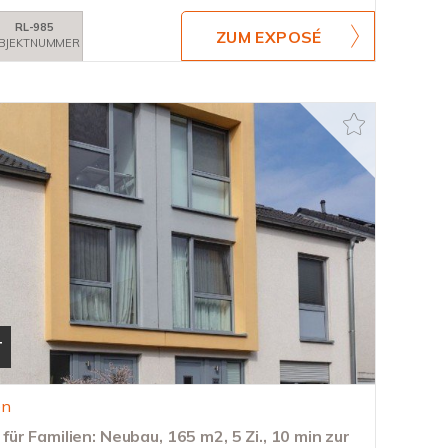
RL-985
ZUM EXPOSÉ
BJEKTNUMMER
T
en
r Familien: Neubau, 165 m2, 5 Zi., 10 min zur