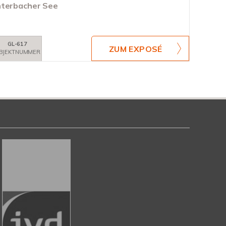
nterbacher See
GL-617
ZUM EXPOSÉ
BJEKTNUMMER