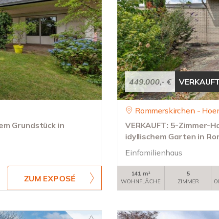
449.000,- €
VERKAUF
Rommerskirchen - Hoe
em Grundstück in
VERKAUFT: 5-Zimmer-Hau
idyllischem Garten in 
Einfamilienhaus
141 m²
5
ZUM EXPOSÉ
WOHNFLÄCHE
ZIMMER
O