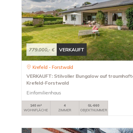
779.000,- €
VERKAUFT
Krefeld - Forstwald
VERKAUFT: Stilvoller Bungalow auf traumhaft
Krefeld-Forstwald
Einfamilienhaus
140 m²
4
GL-660
WOHNFLÄCHE
ZIMMER
OBJEKTNUMMER