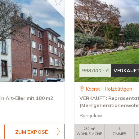
998.000,- €
VERKAUF
Kaarst - Holzbüttgen
in Alt-Eller mit 180 m2
VERKAUFT: Repräsentat
(Mehrgenerationenwohn
Bungalow
230 m²
6
ZUM EXPOSÉ
WOHNFLÄCHE
ZIMMER
O