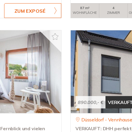
87 m²
4
ZUM EXPOSÉ
WOHNFLÄCHE
ZIMMER
O
890.000,- €
VERKAUF
Düsseldorf - Vennhaus
ernblick und vielen
VERKAUFT: DHH perfekt fü