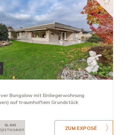
T
ver Bungalow mit Einliegerwohnung
en) auf traumhaftem Grundstück
GL-645
ZUM EXPOSÉ
BJEKTNUMMER