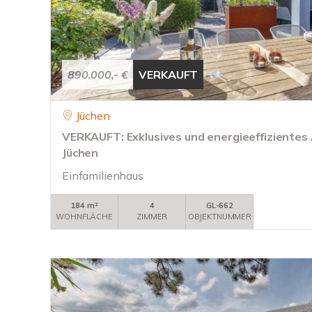
890.000,- €
VERKAUFT
Jüchen
VERKAUFT: Exklusives und energieeffizientes
Jüchen
Einfamilienhaus
184 m²
4
GL-662
WOHNFLÄCHE
ZIMMER
OBJEKTNUMMER