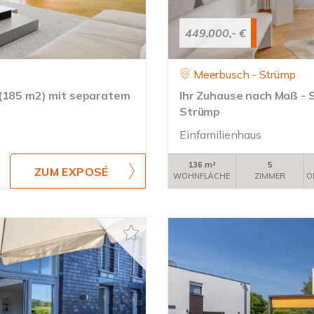
449.000,- €
Meerbusch - Strümp
 (185 m2) mit separatem
Ihr Zuhause nach Maß - 
l
Strümp
Einfamilienhaus
136 m²
5
ZUM EXPOSÉ
WOHNFLÄCHE
ZIMMER
O