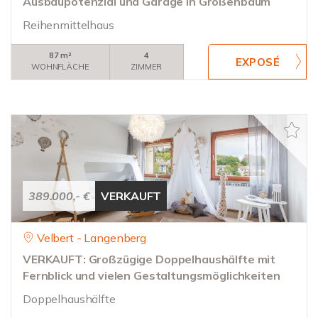
Ausbaupotenzial und Garage in Großenbaum
Reihenmittelhaus
87 m²
4
WOHNFLÄCHE
ZIMMER
389.000,- €
VERKAUFT
Velbert - Langenberg
VERKAUFT: Großzügige Doppelhaushälfte mit
Fernblick und vielen Gestaltungsmöglichkeiten
Doppelhaushälfte