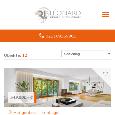
021169169981
Objekte:
12
549.000,- €
Heiligenhaus - Isenbügel