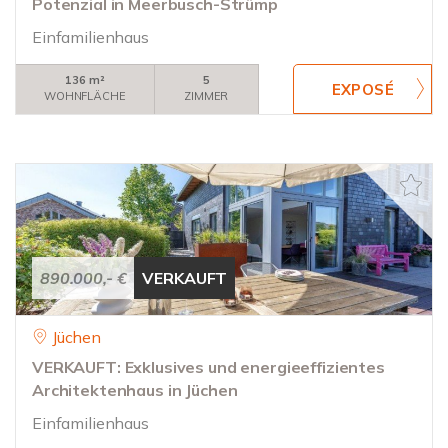
Potenzial in Meerbusch-Strümp
Einfamilienhaus
136 m²
5
WOHNFLÄCHE
ZIMMER
890.000,- €
VERKAUFT
Jüchen
VERKAUFT: Exklusives und energieeffizientes
Architektenhaus in Jüchen
Einfamilienhaus