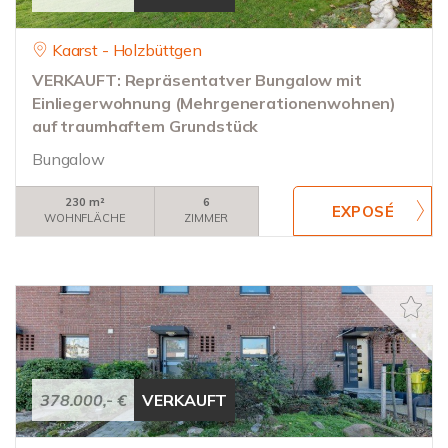
Kaarst - Holzbüttgen
VERKAUFT: Repräsentatver Bungalow mit
Einliegerwohnung (Mehrgenerationenwohnen)
auf traumhaftem Grundstück
Bungalow
230 m²
6
WOHNFLÄCHE
ZIMMER
378.000,- €
VERKAUFT