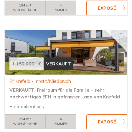
184 m²
4
WOHNFLÄCHE
ZIMMER
1.150.000,- €
VERKAUFT
Krefeld - Inrath/Kliedbruch
VERKAUFT: Freiraum für die Familie – sehr
hochwertiges EFH in gefragter Lage von Krefeld
Einfamilienhaus
214 m²
6
WOHNFLÄCHE
ZIMMER