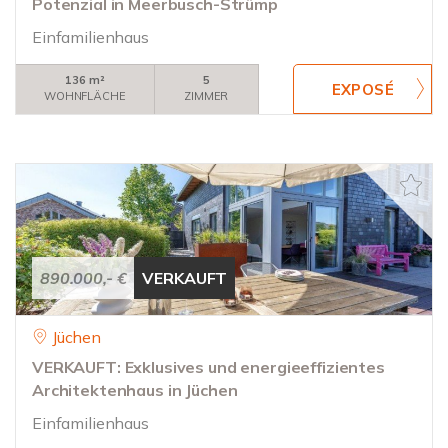
Potenzial in Meerbusch-Strümp
Einfamilienhaus
136 m²
5
WOHNFLÄCHE
ZIMMER
890.000,- €
VERKAUFT
Jüchen
VERKAUFT: Exklusives und energieeffizientes
Architektenhaus in Jüchen
Einfamilienhaus