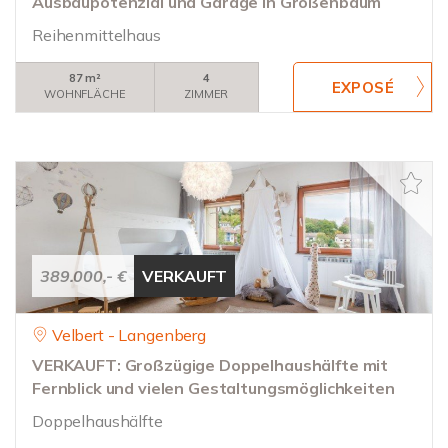
Ausbaupotenzial und Garage in Großenbaum
Reihenmittelhaus
87 m²
4
WOHNFLÄCHE
ZIMMER
389.000,- €
VERKAUFT
Velbert - Langenberg
VERKAUFT: Großzügige Doppelhaushälfte mit
Fernblick und vielen Gestaltungsmöglichkeiten
Doppelhaushälfte