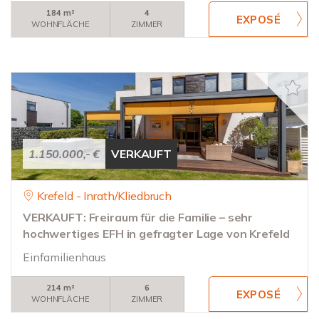
184 m²
4
WOHNFLÄCHE
ZIMMER
1.150.000,- €
VERKAUFT
Krefeld - Inrath/Kliedbruch
VERKAUFT: Freiraum für die Familie – sehr
hochwertiges EFH in gefragter Lage von Krefeld
Einfamilienhaus
214 m²
6
WOHNFLÄCHE
ZIMMER