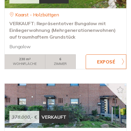
Kaarst - Holzbüttgen
VERKAUFT: Repräsentatver Bungalow mit
Einliegerwohnung (Mehrgenerationenwohnen)
auf traumhaftem Grundstück
Bungalow
230 m²
6
WOHNFLÄCHE
ZIMMER
378.000,- €
VERKAUFT