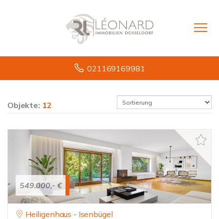
021169169981
Objekte:
12
549.000,- €
Heiligenhaus - Isenbügel