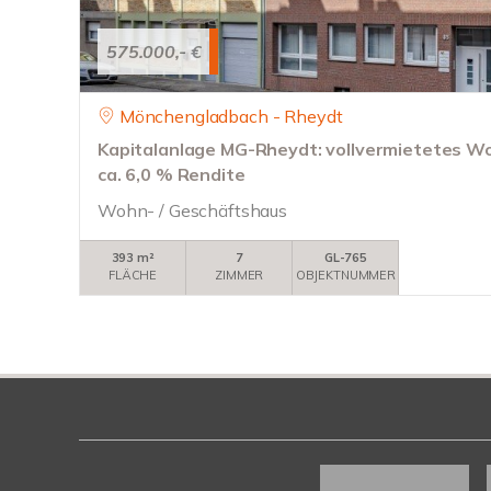
575.000,- €
Mönchengladbach - Rheydt
Kapitalanlage MG-Rheydt: vollvermietetes W
ca. 6,0 % Rendite
Wohn- / Geschäftshaus
393 m²
7
GL-765
FLÄCHE
ZIMMER
OBJEKTNUMMER