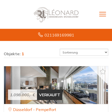
021169169981
Objekte:
1
1.098.000,- €
VERKAUFT
Düsseldorf - Pempelfort