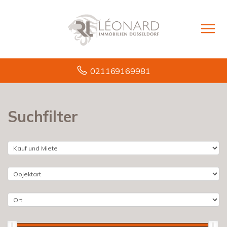
021169169981
Suchfilter