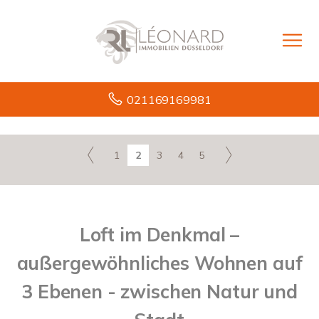
021169169981
1
2
3
4
5
Loft im Denkmal –
außergewöhnliches Wohnen auf
3 Ebenen - zwischen Natur und