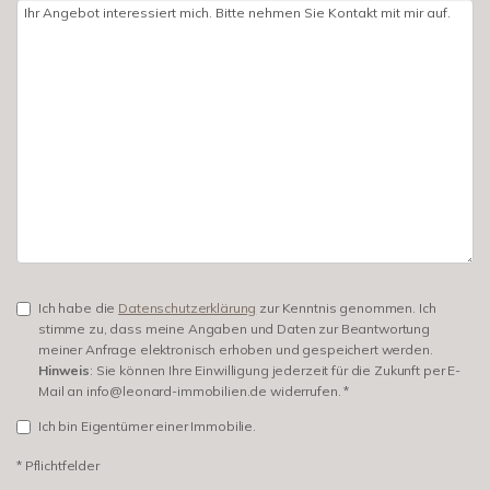
Ich habe die
Datenschutzerklärung
zur Kenntnis genommen. Ich
stimme zu, dass meine Angaben und Daten zur Beantwortung
meiner Anfrage elektronisch erhoben und gespeichert werden.
Hinweis
: Sie können Ihre Einwilligung jederzeit für die Zukunft per E-
Mail an info@leonard-immobilien.de widerrufen. *
Ich bin Eigentümer einer Immobilie.
* Pflichtfelder