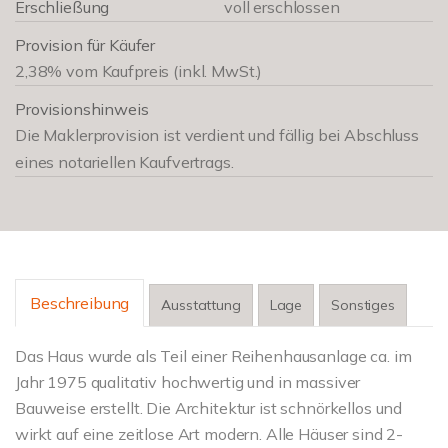
Erschließung
voll erschlossen
Provision für Käufer
2,38% vom Kaufpreis (inkl. MwSt.)
Provisionshinweis
Die Maklerprovision ist verdient und fällig bei Abschluss
eines notariellen Kaufvertrags.
Beschreibung
Ausstattung
Lage
Sonstiges
Das Haus wurde als Teil einer Reihenhausanlage ca. im
Jahr 1975 qualitativ hochwertig und in massiver
Bauweise erstellt. Die Architektur ist schnörkellos und
wirkt auf eine zeitlose Art modern. Alle Häuser sind 2-