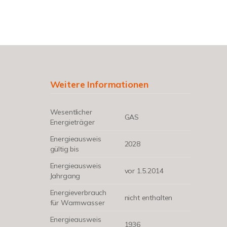
Weitere Informationen
Wesentlicher
GAS
Energieträger
Energieausweis
2028
gültig bis
Energieausweis
vor 1.5.2014
Jahrgang
Energieverbrauch
nicht enthalten
für Warmwasser
Energieausweis
1936