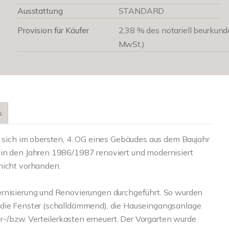
Ausstattung
STANDARD
Provision für Käufer
2,38 % des notariell beurkund
MwSt.)
s
ich im obersten, 4. OG eines Gebäudes aus dem Baujahr
 in den Jahren 1986/1987 renoviert und modernisiert
nicht vorhanden.
ernisierung und Renovierungen durchgeführt. So wurden
 die Fenster (schalldämmend), die Hauseingangsanlage
/bzw. Verteilerkasten erneuert. Der Vorgarten wurde