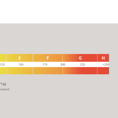
²*a)
nnwert