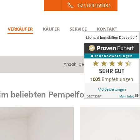
021169169981
VERKÄUFER
KÄUFER
SERVICE
KONTAKT
Anzahl der Objekte:
14 | 29
im beliebten Pempelfort