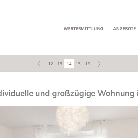
WERTERMITTLUNG
ANGEBOTE
12
13
14
15
16
ndividuelle und großzügige Wohnung 