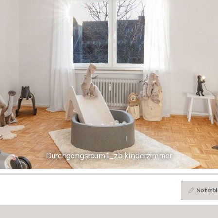
Durchgangsraum1_zb kinderzimmer
Notizbl