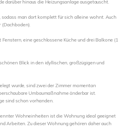
de darüber hinaus die Heizungsanlage ausgetauscht.
 sodass man dort komplett für sich alleine wohnt. Auch
r (Dachboden).
t Fenstern, eine geschlossene Küche und drei Balkone (1
chönen Blick in den idyllischen, großzügigen und
egt wurde, sind zwei der Zimmer momentan
überschaubare Umbaumaßnahme änderbar ist.
ge sind schon vorhanden.
rennter Wohneinheiten ist die Wohnung ideal geeignet
und Arbeiten. Zu dieser Wohnung gehören daher auch