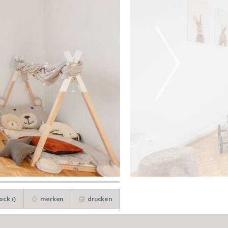
ock (
)
merken
drucken