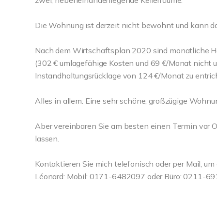
zwei, nebeneinanderliegende Kellerräume.
Die Wohnung ist derzeit nicht bewohnt und kann d
Nach dem Wirtschaftsplan 2020 sind monatliche H
(302 € umlagefähige Kosten und 69 €/Monat nicht u
Instandhaltungsrücklage von 124 €/Monat zu entric
Alles in allem: Eine sehr schöne, großzügige Wohnun
Aber vereinbaren Sie am besten einen Termin vor 
lassen.
Kontaktieren Sie mich telefonisch oder per Mail, um
Léonard: Mobil: 0171-6482097 oder Büro: 0211-691