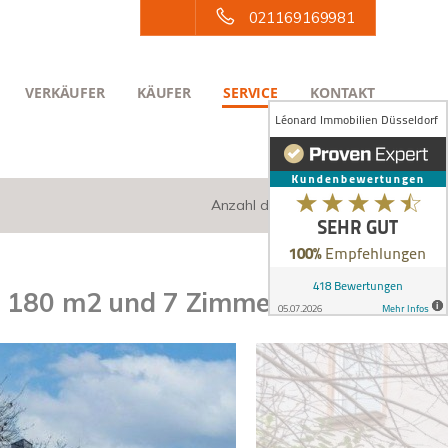
021169169981
VERKÄUFER
KÄUFER
SERVICE
KONTAKT
Anzahl der Objekte:
7 | 12
mit 180 m2 und 7 Zimmern