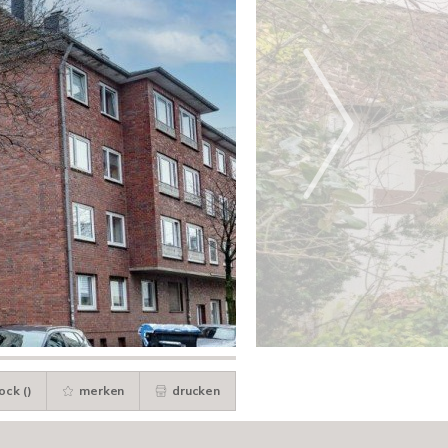
ock (
)
merken
drucken