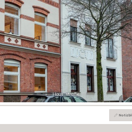
Haus_straße
Notizbl