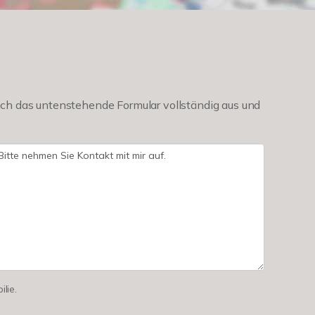
ch das untenstehende Formular vollständig aus und
lie.