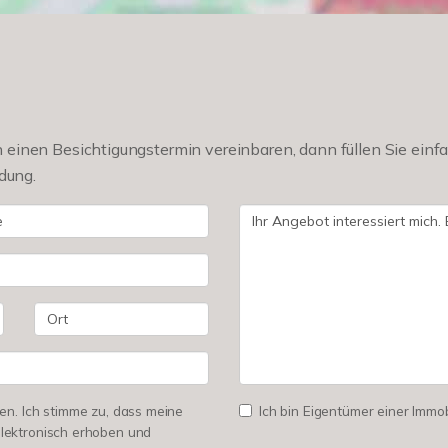
einen Besichtigungstermin vereinbaren, dann füllen Sie einfa
dung.
n. Ich stimme zu, dass meine
Ich bin Eigentümer einer Immobi
lektronisch erhoben und