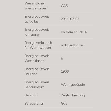
Wesentlicher
GAS
Energieträger
Energieausweis
2031-07-03
gültig bis
Energieausweis
ab dem 1.5.2014
Jahrgang
Energieverbrauch
nicht enthalten
für Warmwasser
Energieausweis
E
Werteklasse
Energieausweis
1906
Baujahr
Energieausweis
Wohngebäude
Gebäudeart
Heizung
Zentralheizung
Befeuerung
Gas