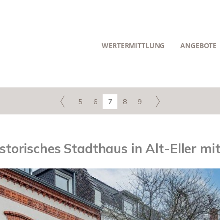
WERTERMITTLUNG
ANGEBOTE
5
6
7
8
9
istorisches Stadthaus in Alt-Eller 